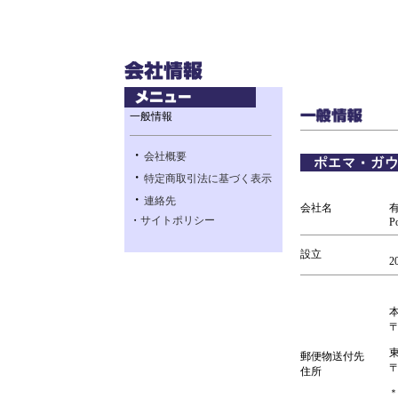
一般情報
・
会社概要
・
特定商取引法に基づく表示
・
連絡先
会社名
・
サイトポリシー
P
設立
2
〒
郵便物送付先
〒
住所
＊